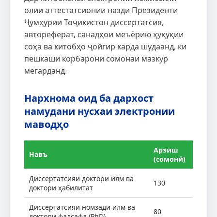
олии аттестатсионии назди Президенти
Ҷумҳурии Тоҷикистон диссертатсия,
автореферат, санадҳои меъёрию ҳуқуқии
соҳа ва китобҳо ҷойгир карда шудаанд, ки
пешкаши корбарони сомонаи мазкур
мегарданд.
Нархнома оид ба дархост
намудани нусхаи электронии
маводҳо
Арзиш
Навъ
(сомонӣ)
Диссертатсияи доктори илм ва
130
доктори ҳабилитат
Диссертатсияи номзади илм ва
80
доктори фалсафа (PhD)