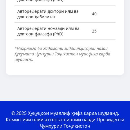
Автореферати доктори илм ва
40
доктори ҳабилитат
Автореферати номзади илм ва
25
доктори фалсафа (PhD)
*Нахрнома бо Хадамоти зиддиинҳисории назди
Ҳукумати Ҷумҳурии Тоҷикистон мувофиқа карда
шудааст.
© 2025 Ҳуқуқҳои муаллиф ҳифз карда шудаанд.
Комиссияи олии аттестатсионии назди Президенти
Ҷумҳурии Тоҷикистон