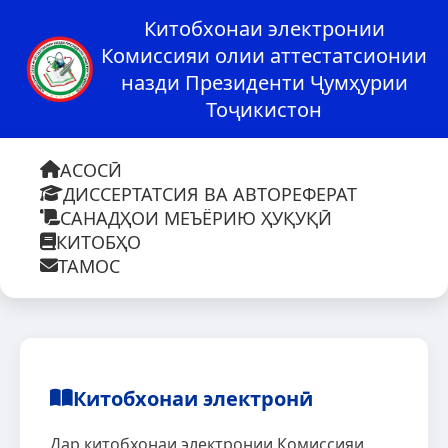
Китобхонаи электронии
Комиссияи олии аттестатсионии
назди Президенти Ҷумҳурии
Тоҷикистон
АСОСӢ
ДИССЕРТАТСИЯ ВА АВТОРЕФЕРАТ
САНАДҲОИ МЕЪЁРИЮ ҲУҚУҚӢ
КИТОБҲО
ТАМОС
Китобхонаи электронӣ
Дар китобхонаи электронии Комиссияи