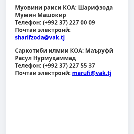
Муовини раиси КОА:
Шарифзода
Мумин Машокир
Телефон:
(+992 37) 227 00 09
Почтаи электронӣ:
sharifzoda@vak.tj
Саркотиби илмии КОА:
Маъруфӣ
Расул Нурмуҳаммад
Телефон:
(+992 37) 227 55 37
Почтаи электронӣ:
marufi@vak.tj