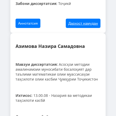
Забони диссертатсия:
Тоҷикӣ
Аннотатсия
Дархост намудан
Азимова Назира Самадовна
Мавзуи диссертатсия:
Асосҳои методии
амалинамоии муносибати босалоҳият дар
таълими математикаи олии муассисаҳои
таҳсилоти олии касбии Ҷумҳурии Тоҷикистон
Ихтисос:
13.00.08 - Назария ва методикаи
таҳсилоти касбӣ