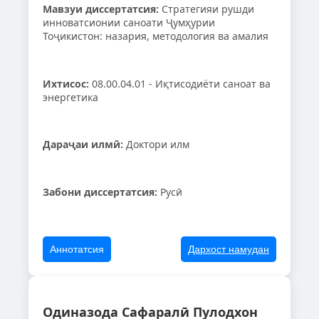
Мавзуи диссертатсия:
Стратегияи рушди
инноватсионии саноати Ҷумҳурии
Тоҷикистон: назария, методология ва амалия
Ихтисос:
08.00.04.01 - Иқтисодиёти саноат ва
энергетика
Дараҷаи илмӣ:
Доктори илм
Забони диссертатсия:
Русӣ
Аннотатсия
Дархост намудан
Одиназода Сафаралӣ Пулодхон