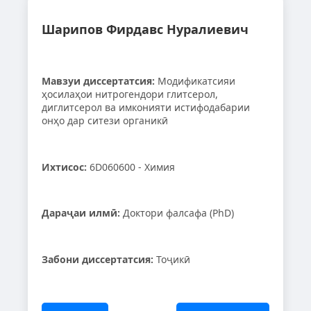
Шарипов Фирдавс Нуралиевич
Мавзуи диссертатсия:
Модификатсияи
ҳосилаҳои нитрогендори глитсерол,
диглитсерол ва имконияти истифодабарии
онҳо дар ситези органикӣ
Ихтисос:
6D060600 - Химия
Дараҷаи илмӣ:
Доктори фалсафа (PhD)
Забони диссертатсия:
Тоҷикӣ