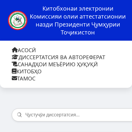
Китобхонаи электронии
Комиссияи олии аттестатсионии
назди Президенти Ҷумҳурии
Тоҷикистон
АСОСӢ
ДИССЕРТАТСИЯ ВА АВТОРЕФЕРАТ
САНАДҲОИ МЕЪЁРИЮ ҲУҚУҚӢ
КИТОБҲО
ТАМОС