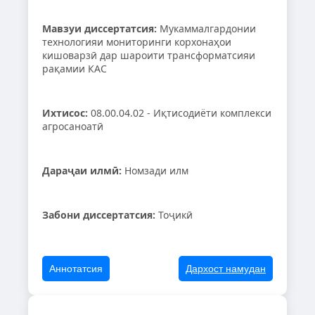
Мавзуи диссертатсия:
Мукаммалгардонии
технологияи мониторинги корхонаҳои
кишоварзӣ дар шароити трансформатсияи
рақамии КАС
Ихтисос:
08.00.04.02 - Иқтисодиёти комплекси
агросаноатӣ
Дараҷаи илмӣ:
Номзади илм
Забони диссертатсия:
Тоҷикӣ
Аннотатсия
Дархост намудан