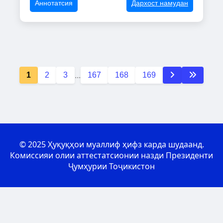
Аннотатсия
Дархост намудан
...
1
2
3
167
168
169
© 2025 Ҳуқуқҳои муаллиф ҳифз карда шудаанд.
Комиссияи олии аттестатсионии назди Президенти
Ҷумҳурии Тоҷикистон