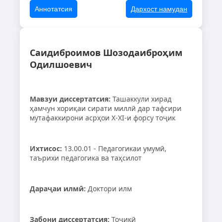
Аннотатсия
Дархост намудан
Саидиброимов Шозодаиброҳим
Одилшоевич
Мавзуи диссертатсия:
Ташаккули хирад
ҳамчун хориқаи сирати миллӣ дар тафсири
мутафаккирони асрҳои X-XI-и форсу тоҷик
Ихтисос:
13.00.01 - Педагогикаи умумӣ,
таърихи педагогика ва таҳсилот
Дараҷаи илмӣ:
Доктори илм
Забони диссертатсия:
Тоҷикӣ