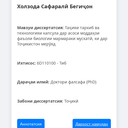
Холзода Сафаралӣ Бегиҷон
Мавзуи диссертатсия:
Таҳияи таркиб ва
технологияи капсула дар асоси моддаҳои
фаъоли биологии мармараки мускатӣ, ки дар
Тоҷикистон мерӯяд
Ихтисос:
6D110100 - Тиб
Дараҷаи илмӣ:
Доктори фалсафа (PhD)
Забони диссертатсия:
Тоҷикӣ
Аннотатсия
Дархост намудан