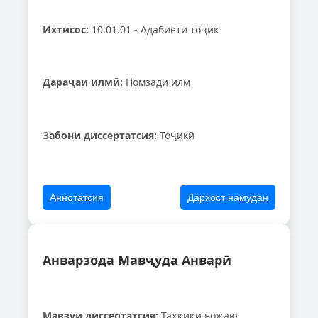
Ихтисос:
10.01.01 - Адабиёти тоҷик
Дараҷаи илмӣ:
Номзади илм
Забони диссертатсия:
Тоҷикӣ
Аннотатсия
Дархост намудан
Анварзода Мавҷуда Анварӣ
Мавзуи диссертатсия:
Таҳқиқи вожаю