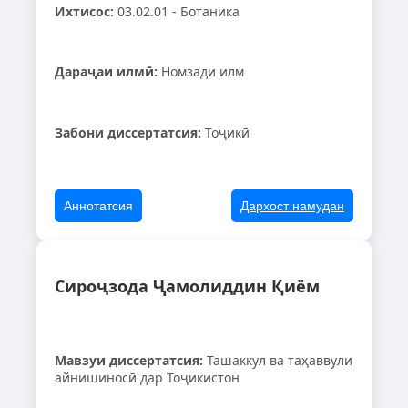
Ихтисос:
03.02.01 - Ботаника
Дараҷаи илмӣ:
Номзади илм
Забони диссертатсия:
Тоҷикӣ
Аннотатсия
Дархост намудан
Сироҷзода Ҷамолиддин Қиём
Мавзуи диссертатсия:
Ташаккул ва таҳаввули
айнишиносӣ дар Тоҷикистон