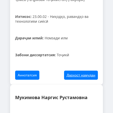
Ихтисос:
23.00.02 - Ниҳодҳо, равандҳо ва
технологияи сиёсӣ
Дараҷаи илмӣ:
Номзади илм
Забони диссертатсия:
Тоҷикӣ
Аннотатсия
Дархост намудан
Мукимова Наргис Рустамовна