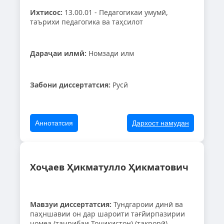
Ихтисос:
13.00.01 - Педагогикаи умумӣ,
таърихи педагогика ва таҳсилот
Дараҷаи илмӣ:
Номзади илм
Забони диссертатсия:
Русӣ
Аннотатсия
Дархост намудан
Хоҷаев Ҳикматулло Ҳикматович
Мавзуи диссертатсия:
Тундгароии динӣ ва
паҳншавии он дар шароити тағйирпазирии
ҷомеа (таҷрибаи Тоҷикистон) (такрорӣ)