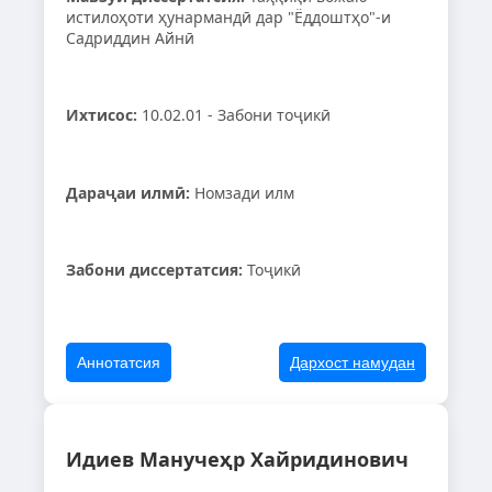
истилоҳоти ҳунармандӣ дар "Ёддоштҳо"-и
Садриддин Айнӣ
Ихтисос:
10.02.01 - Забони тоҷикӣ
Дараҷаи илмӣ:
Номзади илм
Забони диссертатсия:
Тоҷикӣ
Аннотатсия
Дархост намудан
Идиев Манучеҳр Хайридинович