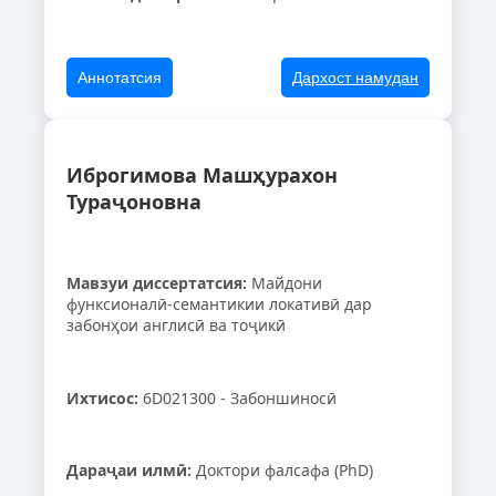
Аннотатсия
Дархост намудан
Иброгимова Машҳурахон
Тураҷоновна
Мавзуи диссертатсия:
Майдони
функсионалӣ-семантикии локативӣ дар
забонҳои англисӣ ва тоҷикӣ
Ихтисос:
6D021300 - Забоншиносӣ
Дараҷаи илмӣ:
Доктори фалсафа (PhD)