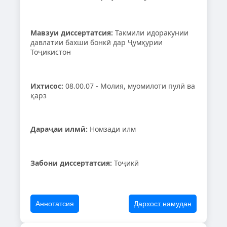
Мавзуи диссертатсия:
Такмили идоракунии
давлатии бахши бонкӣ дар Ҷумҳурии
Тоҷикистон
Ихтисос:
08.00.07 - Молия, муомилоти пулӣ ва
қарз
Дараҷаи илмӣ:
Номзади илм
Забони диссертатсия:
Тоҷикӣ
Аннотатсия
Дархост намудан