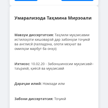
Умарализода Таҳмина Мирзоали
Мавзуи диссертатсия:
Таҳлили муқоисавии
истилоҳоти кишоварзӣ дар забонҳои тоҷикӣ
ва англисӣ (ғалладона, олоти меҳнат ва
омилҳои марбут ба онҳо)
Ихтисос:
10.02.20 - Забоншиносии муқоисавӣ–
таърихӣ, қиёсӣ ва муқоисавӣ
Дараҷаи илмӣ:
Номзади илм
Забони диссертатсия:
Тоҷикӣ