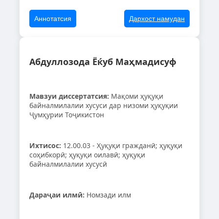
Аннотатсия
Дархост намудан
Абдуллозода Ёќуб Маҳмадисуф
Мавзуи диссертатсия:
Мақоми ҳуқуқи
байналмилалии хусуси дар низоми ҳуқуқии
Ҷумҳурии Тоҷикистон
Ихтисос:
12.00.03 - Ҳуқуқи гражданӣ; ҳуқуқи
соҳибкорӣ; ҳуқуқи оилавӣ; ҳуқуқи
байналмилалии хусусӣ
Дараҷаи илмӣ:
Номзади илм