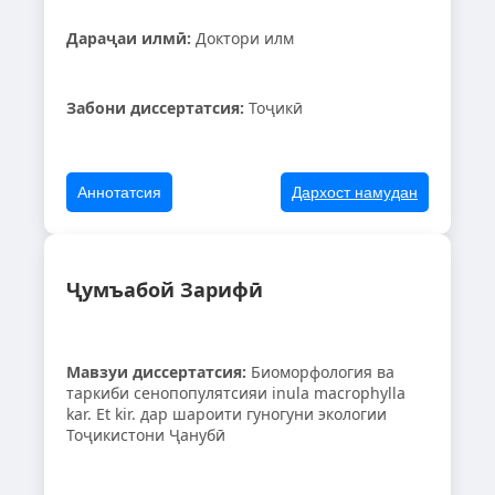
Дараҷаи илмӣ:
Доктори илм
Забони диссертатсия:
Тоҷикӣ
Аннотатсия
Дархост намудан
Ҷумъабой Зарифӣ
Мавзуи диссертатсия:
Биоморфология ва
таркиби сенопопулятсияи inula macrophylla
kar. Et kir. дар шароити гуногуни экологии
Тоҷикистони Ҷанубӣ