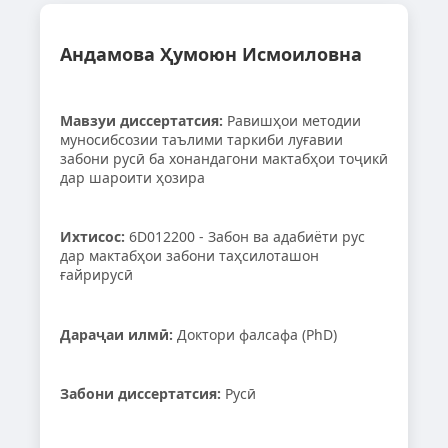
Андамова Ҳумоюн Исмоиловна
Мавзуи диссертатсия:
Равишҳои методии
муносибсозии таълими таркиби луғавии
забони русӣ ба хонандагони мактабҳои тоҷикӣ
дар шароити ҳозира
Ихтисос:
6D012200 - Забон ва адабиёти рус
дар мактабҳои забони таҳсилоташон
ғайрирусӣ
Дараҷаи илмӣ:
Доктори фалсафа (PhD)
Забони диссертатсия:
Русӣ