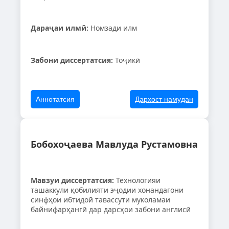
Дараҷаи илмӣ:
Номзади илм
Забони диссертатсия:
Тоҷикӣ
Аннотатсия
Дархост намудан
Бобохоҷаева Мавлуда Рустамовна
Мавзуи диссертатсия:
Технологияи
ташаккули қобилияти эҷодии хонандагони
синфҳои ибтидоӣ тавассути муколамаи
байнифарҳангӣ дар дарсҳои забони англисӣ