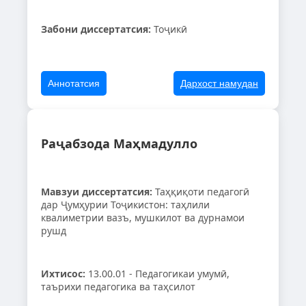
Забони диссертатсия:
Тоҷикӣ
Аннотатсия
Дархост намудан
Раҷабзода Маҳмадулло
Мавзуи диссертатсия:
Таҳқиқоти педагогӣ
дар Ҷумҳурии Тоҷикистон: таҳлили
квалиметрии вазъ, мушкилот ва дурнамои
рушд
Ихтисос:
13.00.01 - Педагогикаи умумӣ,
таърихи педагогика ва таҳсилот