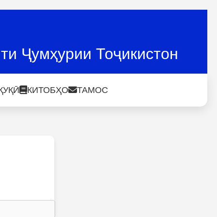
ти Ҷумҳурии Тоҷикистон
ҚУҚӢ
КИТОБҲО
ТАМОС