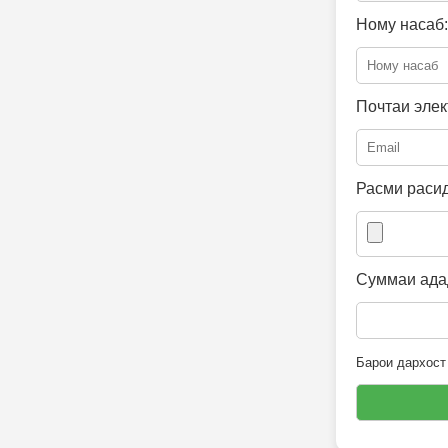
Ному насаб:
Почтаи элек
Расми расид
Суммаи адад
Барои дархост