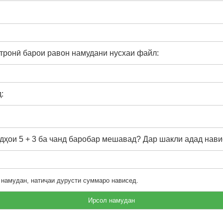
тронӣ барои равон намудани нусхаи файл:
:
ҳои 5 + 3 ба чанд баробар мешавад? Дар шакли адад нави
 намудан, натиҷаи дурусти суммаро нависед.
Ирсол намудан