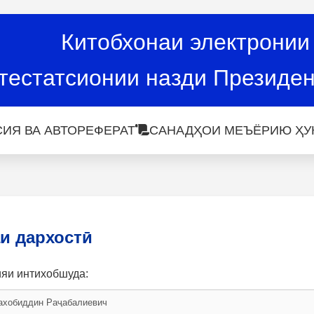
Китобхонаи электронии
тестатсионии назди Президен
ИЯ ВА АВТОРЕФЕРАТ
САНАДҲОИ МЕЪЁРИЮ ҲУ
и дархостӣ
ияи интихобшуда: