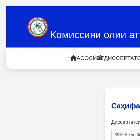
Комиссияи олии ат
АСОСӢ
ДИССЕРТАТС
Саҳифа
Диссертатс