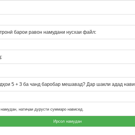
тронӣ барои равон намудани нусхаи файл:
:
ҳои 5 + 3 ба чанд баробар мешавад? Дар шакли адад нави
 намудан, натиҷаи дурусти суммаро нависед.
Ирсол намудан