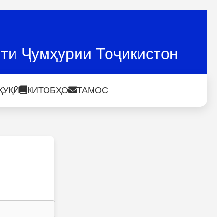
ти Ҷумҳурии Тоҷикистон
ҚУҚӢ
КИТОБҲО
ТАМОС