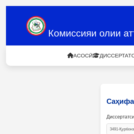
Комиссияи олии ат
АСОСӢ
ДИССЕРТАТС
Саҳифа
Диссертатс