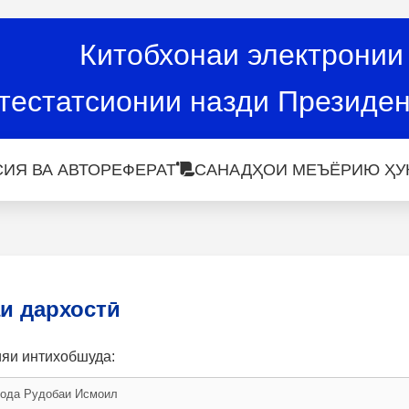
Китобхонаи электронии
тестатсионии назди Президен
ИЯ ВА АВТОРЕФЕРАТ
САНАДҲОИ МЕЪЁРИЮ ҲУ
и дархостӣ
ияи интихобшуда: