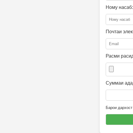
Ному насаб:
Почтаи элек
Расми расид
Суммаи адад
Барои дархост