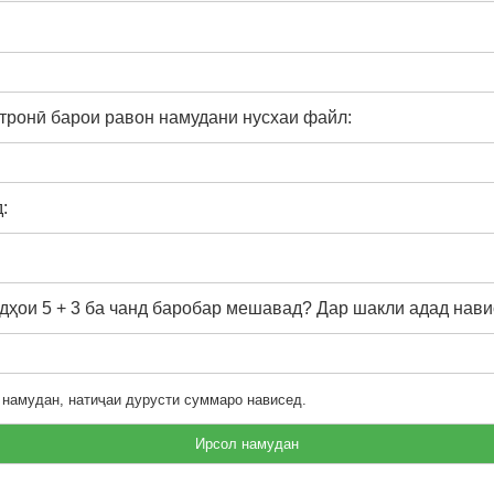
тронӣ барои равон намудани нусхаи файл:
:
ҳои 5 + 3 ба чанд баробар мешавад? Дар шакли адад нави
 намудан, натиҷаи дурусти суммаро нависед.
Ирсол намудан