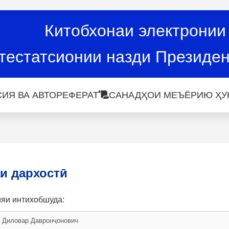
Китобхонаи электронии
тестатсионии назди Президен
ИЯ ВА АВТОРЕФЕРАТ
САНАДҲОИ МЕЪЁРИЮ ҲУ
и дархостӣ
ияи интихобшуда: