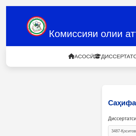
Комиссияи олии ат
АСОСӢ
ДИССЕРТАТС
Саҳифа
Диссертатс