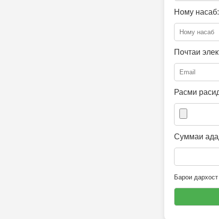
Ному насаб:
Почтаи элек
Расми расид
Суммаи адад
Барои дархост