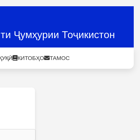
ти Ҷумҳурии Тоҷикистон
ҚУҚӢ
КИТОБҲО
ТАМОС