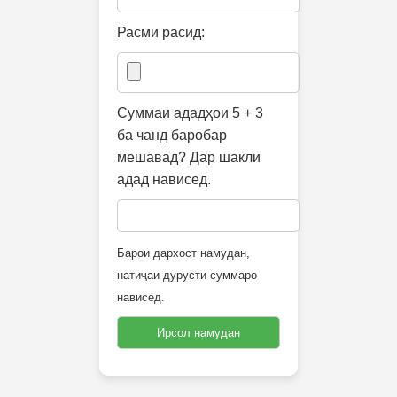
Расми расид:
Суммаи ададҳои 5 + 3
ба чанд баробар
мешавад? Дар шакли
адад нависед.
Барои дархост намудан,
натиҷаи дурусти суммаро
нависед.
Ирсол намудан