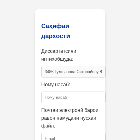
Саҳифаи
дархостӣ
Диссертатсияи
интихобшуда:
Ному насаб:
Почтаи электронӣ барои
равон намудани нусхаи
файл: