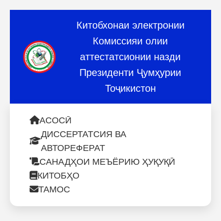
Китобхонаи электронии
Комиссияи олии
аттестатсионии назди
Президенти Ҷумҳурии
Тоҷикистон
АСОСӢ
ДИССЕРТАТСИЯ ВА
АВТОРЕФЕРАТ
САНАДҲОИ МЕЪЁРИЮ ҲУҚУҚӢ
КИТОБҲО
ТАМОС