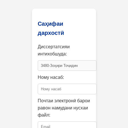
Саҳифаи
дархостӣ
Диссертатсияи
интихобшуда:
Ному насаб:
Почтаи электронӣ барои
равон намудани нусхаи
файл: