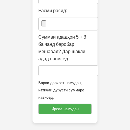
Расми расид:
Суммаи ададҳои 5 + 3
ба чанд баробар
мешавад? Дар шакли
адад нависед.
Барои дархост намудан,
натиҷаи дурусти суммаро
нависед.
Ирсол намудан