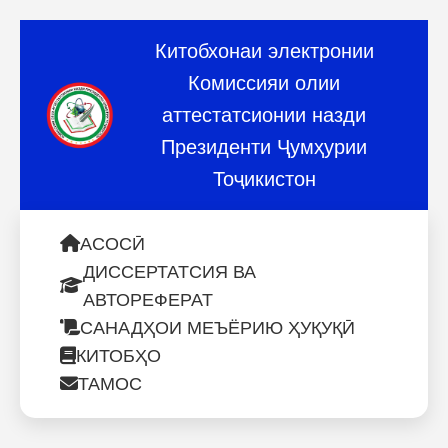
Китобхонаи электронии
Комиссияи олии
аттестатсионии назди
Президенти Ҷумҳурии
Тоҷикистон
АСОСӢ
ДИССЕРТАТСИЯ ВА
АВТОРЕФЕРАТ
САНАДҲОИ МЕЪЁРИЮ ҲУҚУҚӢ
КИТОБҲО
ТАМОС