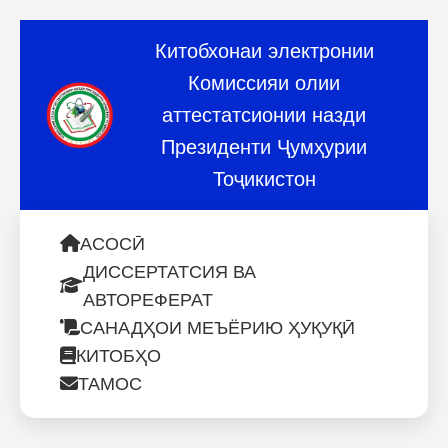
Китобхонаи электронии
Комиссияи олии
аттестатсионии назди
Президенти Ҷумҳурии
Тоҷикистон
АСОСӢ
ДИССЕРТАТСИЯ ВА
АВТОРЕФЕРАТ
САНАДҲОИ МЕЪЁРИЮ ҲУҚУҚӢ
КИТОБҲО
ТАМОС