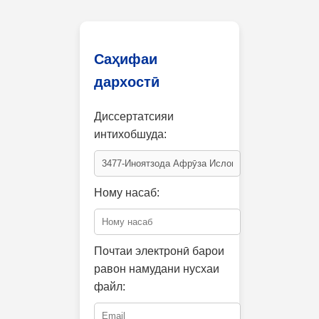
Саҳифаи
дархостӣ
Диссертатсияи
интихобшуда:
Ному насаб:
Почтаи электронӣ барои
равон намудани нусхаи
файл: