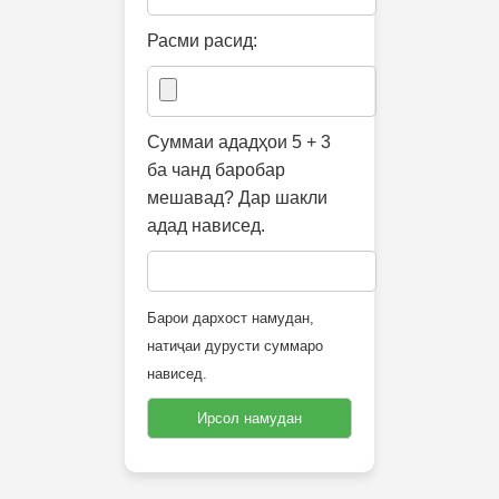
Расми расид:
Суммаи ададҳои 5 + 3
ба чанд баробар
мешавад? Дар шакли
адад нависед.
Барои дархост намудан,
натиҷаи дурусти суммаро
нависед.
Ирсол намудан