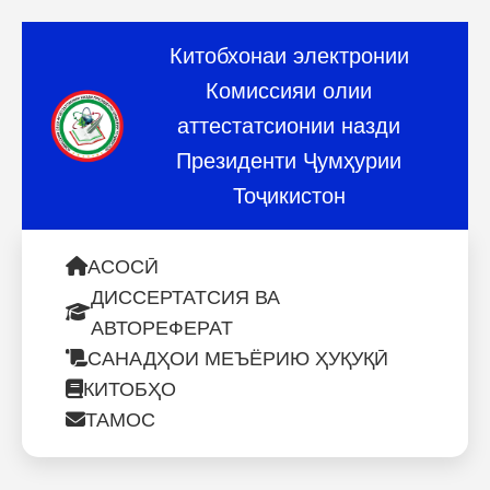
Китобхонаи электронии
Комиссияи олии
аттестатсионии назди
Президенти Ҷумҳурии
Тоҷикистон
АСОСӢ
ДИССЕРТАТСИЯ ВА
АВТОРЕФЕРАТ
САНАДҲОИ МЕЪЁРИЮ ҲУҚУҚӢ
КИТОБҲО
ТАМОС