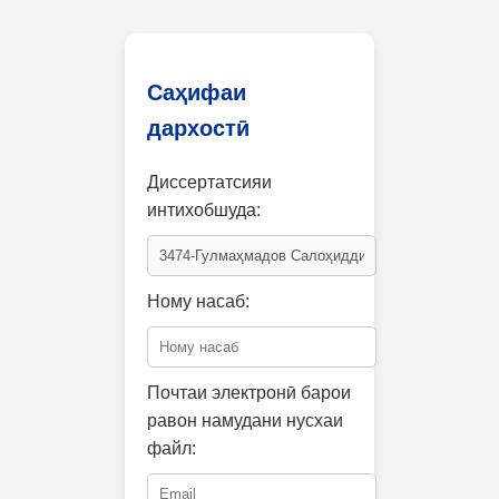
Саҳифаи
дархостӣ
Диссертатсияи
интихобшуда:
Ному насаб:
Почтаи электронӣ барои
равон намудани нусхаи
файл: