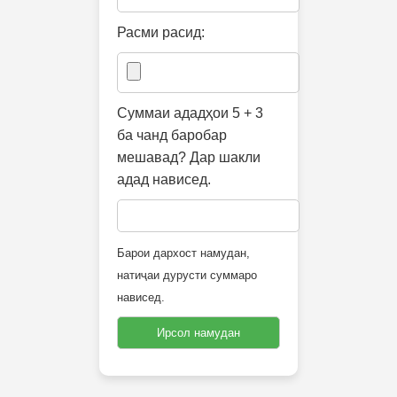
Расми расид:
Суммаи ададҳои 5 + 3
ба чанд баробар
мешавад? Дар шакли
адад нависед.
Барои дархост намудан,
натиҷаи дурусти суммаро
нависед.
Ирсол намудан