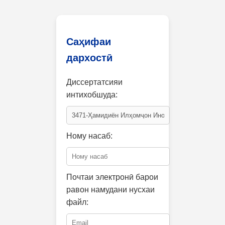
Саҳифаи
дархостӣ
Диссертатсияи
интихобшуда:
Ному насаб:
Почтаи электронӣ барои
равон намудани нусхаи
файл: