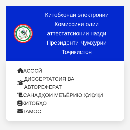
Китобхонаи электронии
Комиссияи олии
аттестатсионии назди
Президенти Ҷумҳурии
Тоҷикистон
АСОСӢ
ДИССЕРТАТСИЯ ВА
АВТОРЕФЕРАТ
САНАДҲОИ МЕЪЁРИЮ ҲУҚУҚӢ
КИТОБҲО
ТАМОС