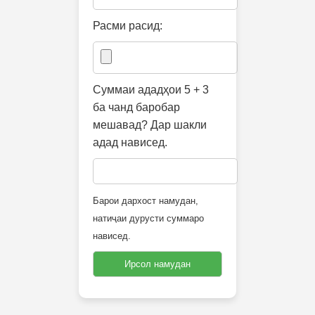
Расми расид:
Суммаи ададҳои 5 + 3
ба чанд баробар
мешавад? Дар шакли
адад нависед.
Барои дархост намудан,
натиҷаи дурусти суммаро
нависед.
Ирсол намудан