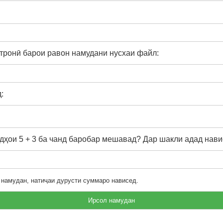
тронӣ барои равон намудани нусхаи файл:
:
ҳои 5 + 3 ба чанд баробар мешавад? Дар шакли адад нави
 намудан, натиҷаи дурусти суммаро нависед.
Ирсол намудан