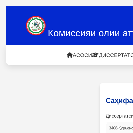
Комиссияи олии ат
АСОСӢ
ДИССЕРТАТС
Саҳифа
Диссертатс