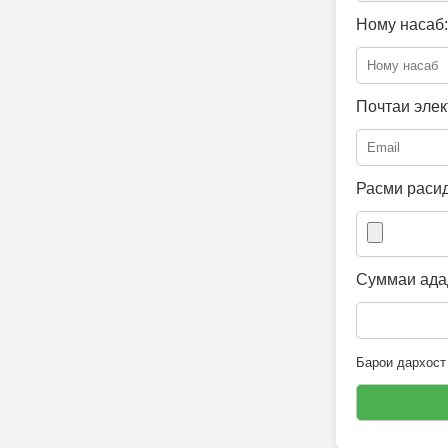
Ному насаб:
Почтаи элек
Расми расид
Суммаи адад
Барои дархост