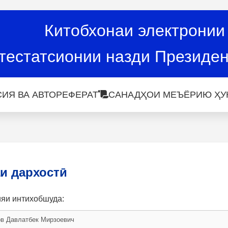
Китобхонаи электронии
тестатсионии назди Президен
ИЯ ВА АВТОРЕФЕРАТ
САНАДҲОИ МЕЪЁРИЮ ҲУ
и дархостӣ
ияи интихобшуда: