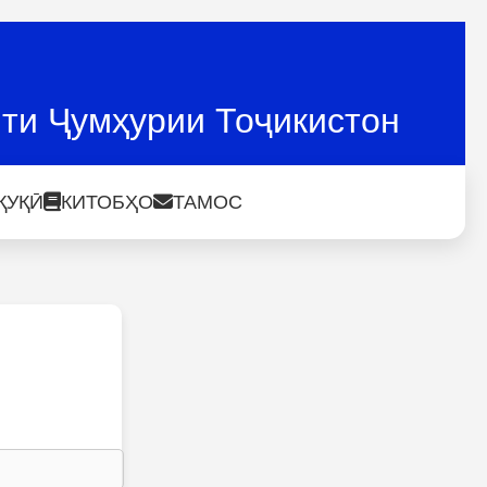
ти Ҷумҳурии Тоҷикистон
ҚУҚӢ
КИТОБҲО
ТАМОС