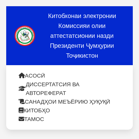
Китобхонаи электронии
Комиссияи олии
аттестатсионии назди
Президенти Ҷумҳурии
Тоҷикистон
АСОСӢ
ДИССЕРТАТСИЯ ВА
АВТОРЕФЕРАТ
САНАДҲОИ МЕЪЁРИЮ ҲУҚУҚӢ
КИТОБҲО
ТАМОС