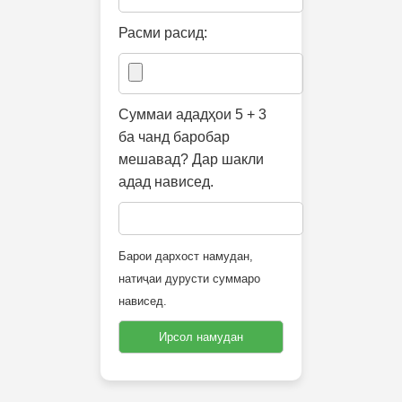
Расми расид:
Суммаи ададҳои 5 + 3
ба чанд баробар
мешавад? Дар шакли
адад нависед.
Барои дархост намудан,
натиҷаи дурусти суммаро
нависед.
Ирсол намудан