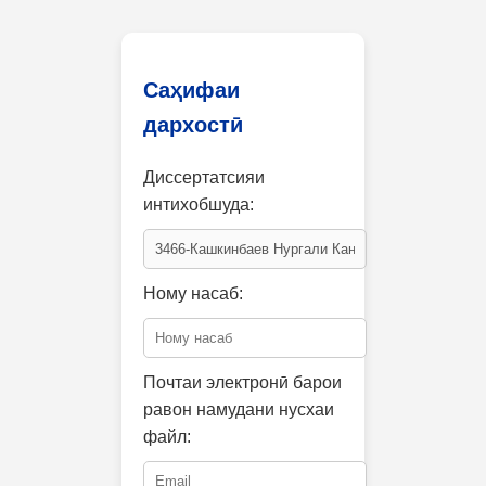
Саҳифаи
дархостӣ
Диссертатсияи
интихобшуда:
Ному насаб:
Почтаи электронӣ барои
равон намудани нусхаи
файл: