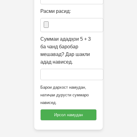
Расми расид:
Суммаи ададҳои 5 + 3
ба чанд баробар
мешавад? Дар шакли
адад нависед.
Барои дархост намудан,
натиҷаи дурусти суммаро
нависед.
Ирсол намудан