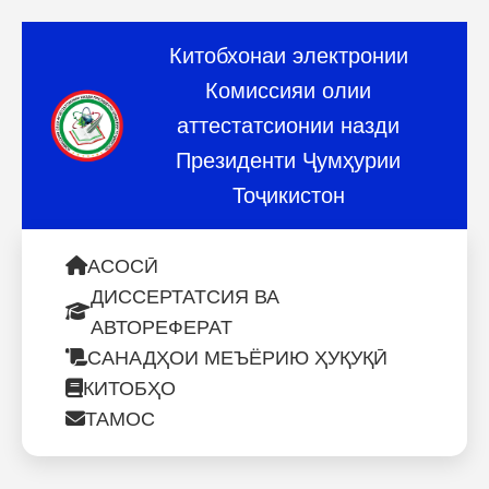
Китобхонаи электронии
Комиссияи олии
аттестатсионии назди
Президенти Ҷумҳурии
Тоҷикистон
АСОСӢ
ДИССЕРТАТСИЯ ВА
АВТОРЕФЕРАТ
САНАДҲОИ МЕЪЁРИЮ ҲУҚУҚӢ
КИТОБҲО
ТАМОС