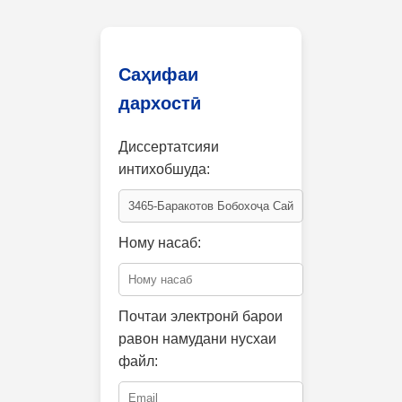
Саҳифаи
дархостӣ
Диссертатсияи
интихобшуда:
Ному насаб:
Почтаи электронӣ барои
равон намудани нусхаи
файл: