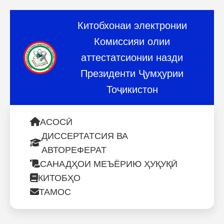
Китобхонаи электронии
Комиссияи олии
аттестатсионии назди
Президенти Ҷумҳурии
Тоҷикистон
АСОСӢ
ДИССЕРТАТСИЯ ВА
АВТОРЕФЕРАТ
САНАДҲОИ МЕЪЁРИЮ ҲУҚУҚӢ
КИТОБҲО
ТАМОС