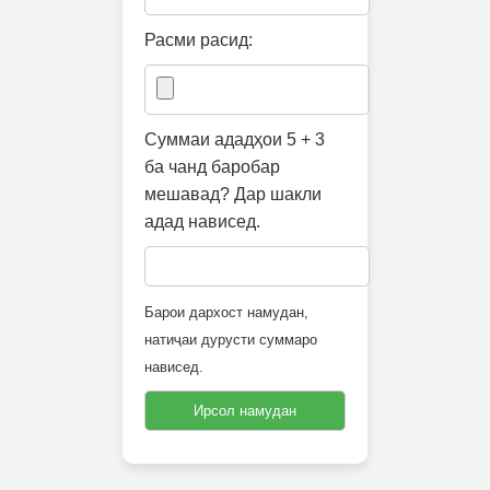
Расми расид:
Суммаи ададҳои 5 + 3
ба чанд баробар
мешавад? Дар шакли
адад нависед.
Барои дархост намудан,
натиҷаи дурусти суммаро
нависед.
Ирсол намудан