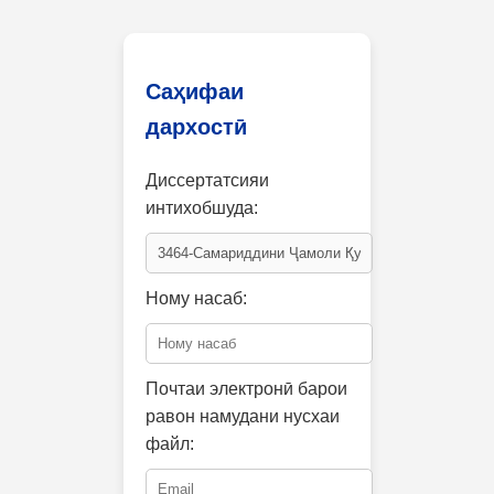
Саҳифаи
дархостӣ
Диссертатсияи
интихобшуда:
Ному насаб:
Почтаи электронӣ барои
равон намудани нусхаи
файл: