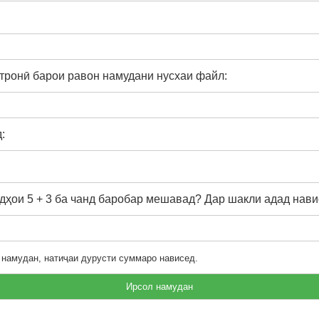
тронӣ барои равон намудани нусхаи файл:
:
ҳои 5 + 3 ба чанд баробар мешавад? Дар шакли адад нави
 намудан, натиҷаи дурусти суммаро нависед.
Ирсол намудан