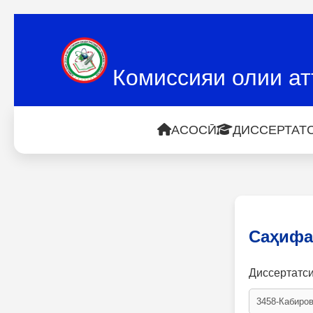
Комиссияи олии ат
АСОСӢ
ДИССЕРТАТС
Саҳифа
Диссертатс