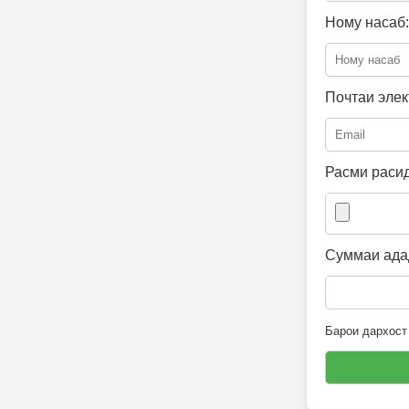
Ному насаб:
Почтаи элек
Расми расид
Суммаи адад
Барои дархост