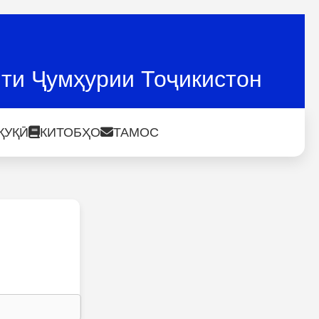
ти Ҷумҳурии Тоҷикистон
ҚУҚӢ
КИТОБҲО
ТАМОС