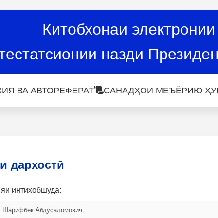
Китобхонаи электронии
тестатсионии назди Президен
ИЯ ВА АВТОРЕФЕРАТ
САНАДҲОИ МЕЪЁРИЮ ҲУ
и дархостӣ
ияи интихобшуда: