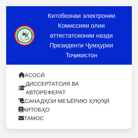
Китобхонаи электронии
Комиссияи олии
аттестатсионии назди
Президенти Ҷумҳурии
Тоҷикистон
АСОСӢ
ДИССЕРТАТСИЯ ВА
АВТОРЕФЕРАТ
САНАДҲОИ МЕЪЁРИЮ ҲУҚУҚӢ
КИТОБҲО
ТАМОС