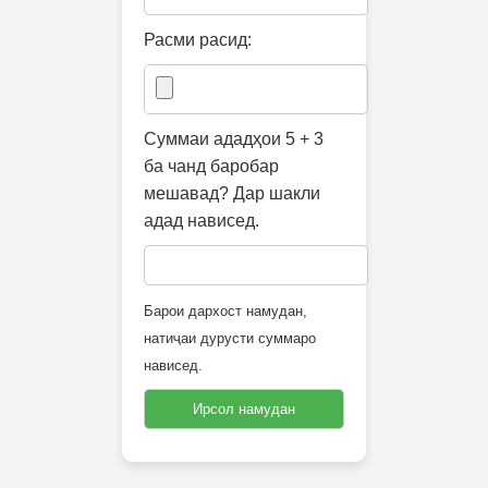
Расми расид:
Суммаи ададҳои 5 + 3
ба чанд баробар
мешавад? Дар шакли
адад нависед.
Барои дархост намудан,
натиҷаи дурусти суммаро
нависед.
Ирсол намудан