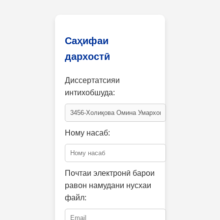
Саҳифаи
дархостӣ
Диссертатсияи
интихобшуда:
Ному насаб:
Почтаи электронӣ барои
равон намудани нусхаи
файл: