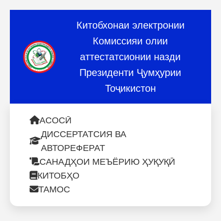
Китобхонаи электронии
Комиссияи олии
аттестатсионии назди
Президенти Ҷумҳурии
Тоҷикистон
АСОСӢ
ДИССЕРТАТСИЯ ВА
АВТОРЕФЕРАТ
САНАДҲОИ МЕЪЁРИЮ ҲУҚУҚӢ
КИТОБҲО
ТАМОС