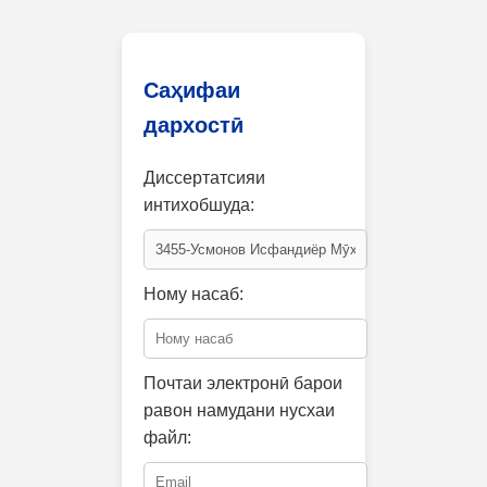
Саҳифаи
дархостӣ
Диссертатсияи
интихобшуда:
Ному насаб:
Почтаи электронӣ барои
равон намудани нусхаи
файл: