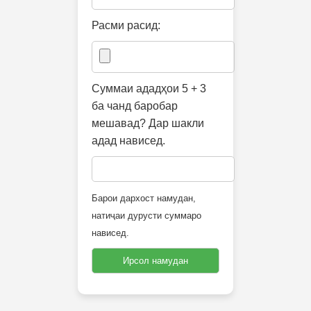
Расми расид:
Суммаи ададҳои 5 + 3
ба чанд баробар
мешавад? Дар шакли
адад нависед.
Барои дархост намудан,
натиҷаи дурусти суммаро
нависед.
Ирсол намудан