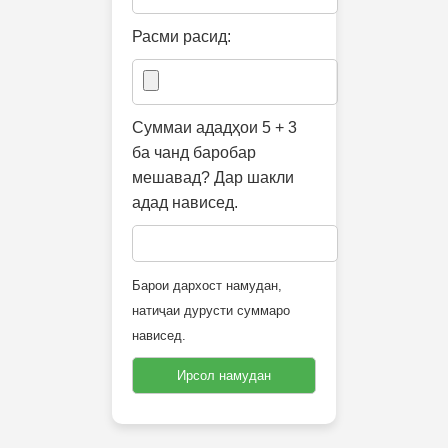
Расми расид:
Суммаи ададҳои 5 + 3
ба чанд баробар
мешавад? Дар шакли
адад нависед.
Барои дархост намудан,
натиҷаи дурусти суммаро
нависед.
Ирсол намудан