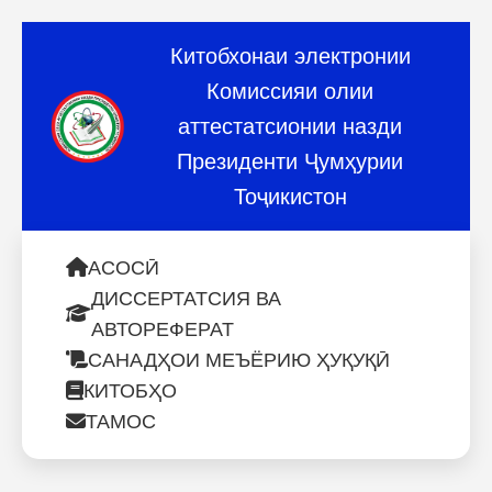
Китобхонаи электронии
Комиссияи олии
аттестатсионии назди
Президенти Ҷумҳурии
Тоҷикистон
АСОСӢ
ДИССЕРТАТСИЯ ВА
АВТОРЕФЕРАТ
САНАДҲОИ МЕЪЁРИЮ ҲУҚУҚӢ
КИТОБҲО
ТАМОС