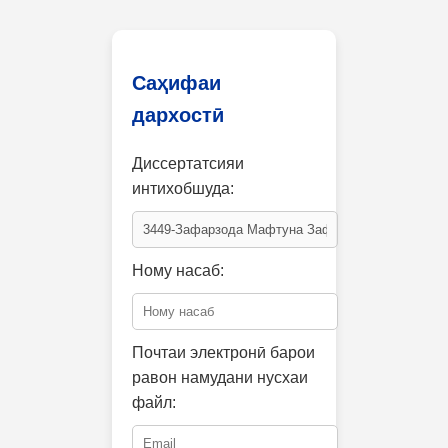
Саҳифаи
дархостӣ
Диссертатсияи
интихобшуда:
Ному насаб:
Почтаи электронӣ барои
равон намудани нусхаи
файл: