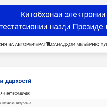
Китобхонаи электронии
тестатсионии назди Президен
ИЯ ВА АВТОРЕФЕРАТ
САНАДҲОИ МЕЪЁРИЮ ҲУ
и дархостӣ
ияи интихобшуда: