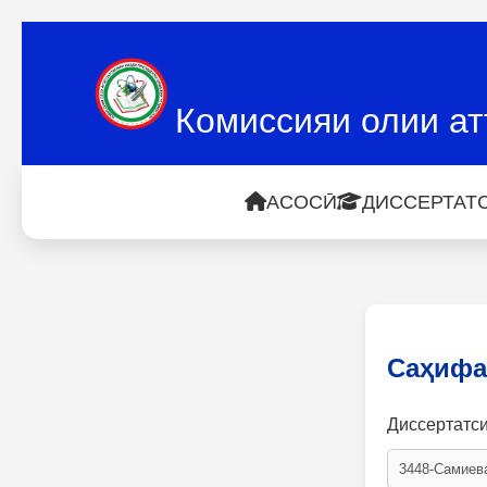
Комиссияи олии ат
АСОСӢ
ДИССЕРТАТС
Саҳифа
Диссертатс