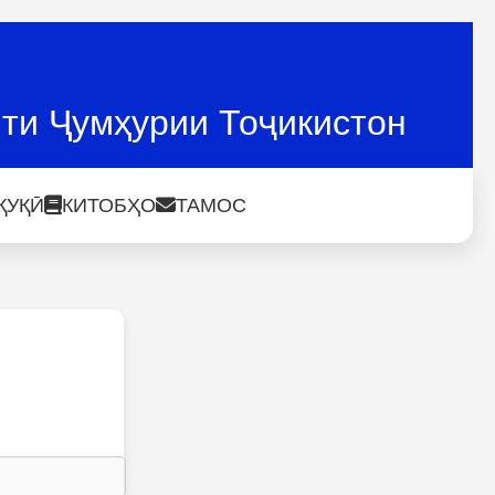
ти Ҷумҳурии Тоҷикистон
ҚУҚӢ
КИТОБҲО
ТАМОС