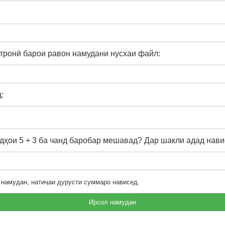
тронӣ барои равон намудани нусхаи файл:
:
ҳои 5 + 3 ба чанд баробар мешавад? Дар шакли адад нави
 намудан, натиҷаи дурусти суммаро нависед.
Ирсол намудан