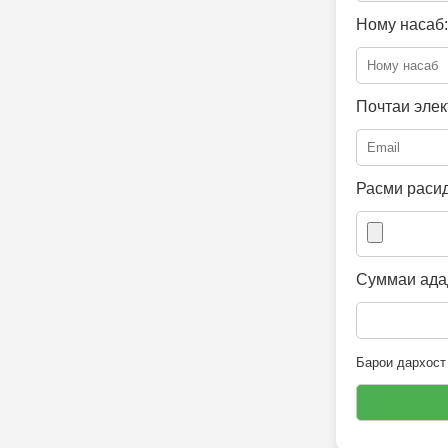
Ному насаб:
Почтаи элек
Расми расид
Суммаи адад
Барои дархост