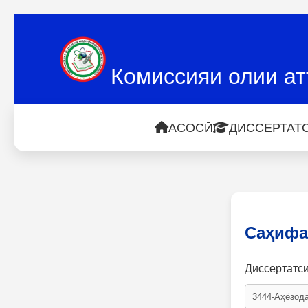
Комиссияи олии ат
АСОСӢ
ДИССЕРТАТС
Саҳифа
Диссертатс