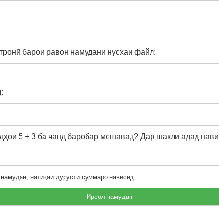
тронӣ барои равон намудани нусхаи файл:
:
ҳои 5 + 3 ба чанд баробар мешавад? Дар шакли адад нави
 намудан, натиҷаи дурусти суммаро нависед.
Ирсол намудан