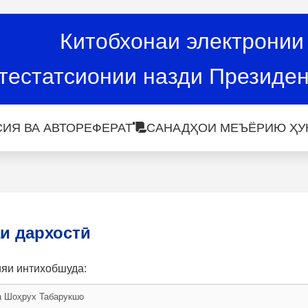
Китобхонаи электронии
тестатсионии назди Президен
ИЯ ВА АВТОРЕФЕРАТ
САНАДҲОИ МЕЪЁРИЮ ҲУ
и дархостӣ
ияи интихобшуда: