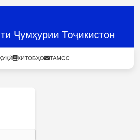
ти Ҷумҳурии Тоҷикистон
ҚУҚӢ
КИТОБҲО
ТАМОС