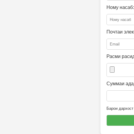
Ному насаб:
Почтаи элек
Расми расид
Суммаи адад
Барои дархост