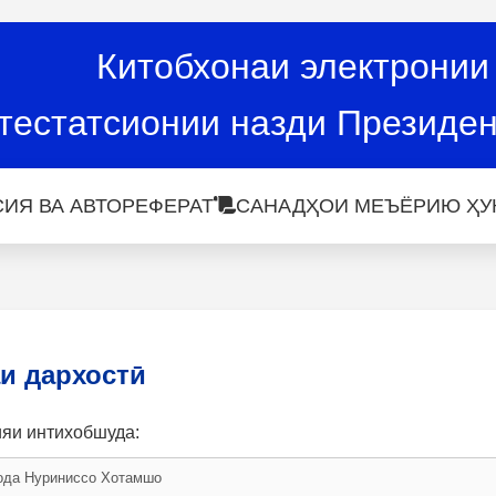
Китобхонаи электронии
тестатсионии назди Президен
ИЯ ВА АВТОРЕФЕРАТ
САНАДҲОИ МЕЪЁРИЮ ҲУ
и дархостӣ
ияи интихобшуда: