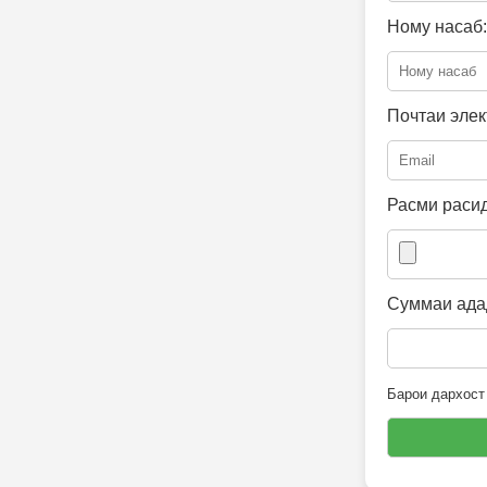
Ному насаб:
Почтаи элек
Расми расид
Суммаи адад
Барои дархост