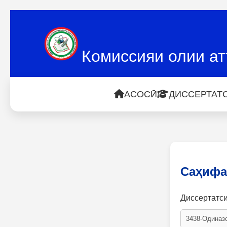
Комиссияи олии ат
АСОСӢ
ДИССЕРТАТС
Саҳифа
Диссертатс