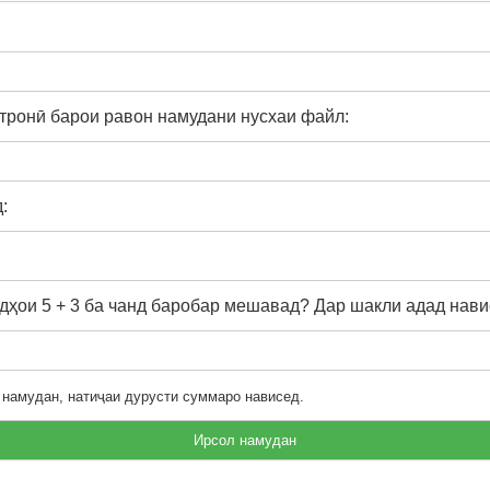
тронӣ барои равон намудани нусхаи файл:
:
ҳои 5 + 3 ба чанд баробар мешавад? Дар шакли адад нави
 намудан, натиҷаи дурусти суммаро нависед.
Ирсол намудан