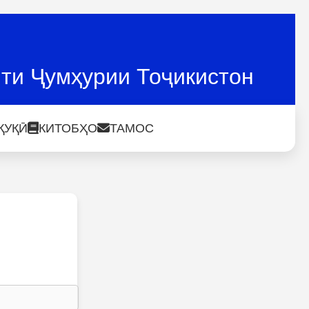
ти Ҷумҳурии Тоҷикистон
ҚУҚӢ
КИТОБҲО
ТАМОС